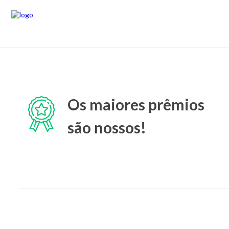
Os maiores prêmios
são nossos!