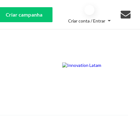
Criar campanha
Criar conta / Entrar