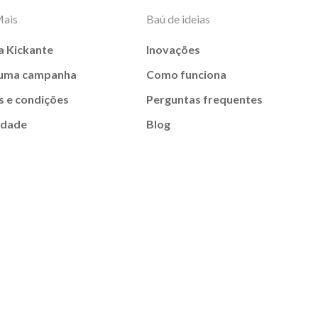
Mais
Baú de ideias
a Kickante
Inovações
 uma campanha
Como funciona
 e condições
Perguntas frequentes
idade
Blog