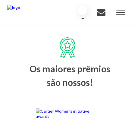
Os maiores prêmios
são nossos!