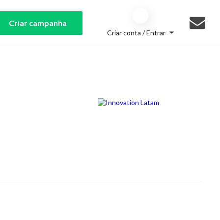
Criar campanha
Criar conta / Entrar