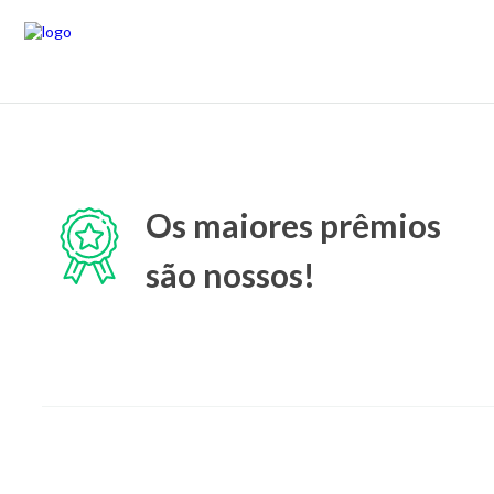
Os maiores prêmios
são nossos!