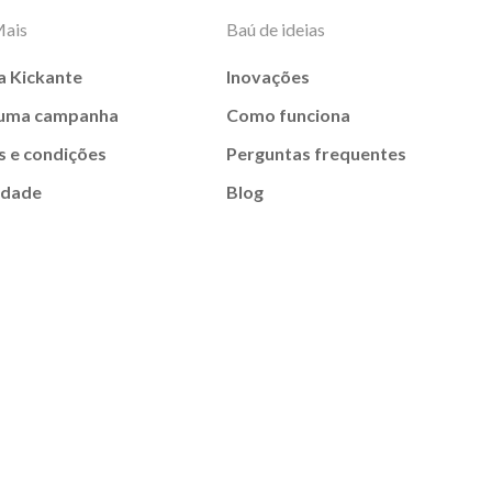
Mais
Baú de ideias
a Kickante
Inovações
 uma campanha
Como funciona
 e condições
Perguntas frequentes
idade
Blog