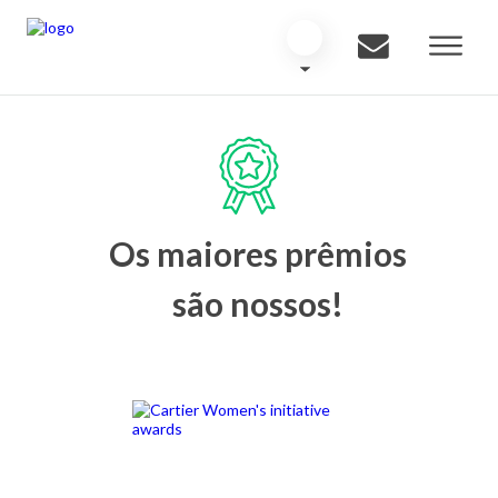
Os maiores prêmios
são nossos!