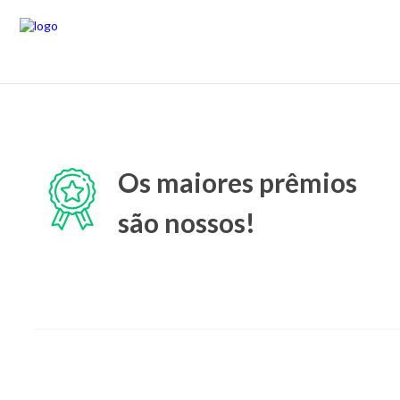
Os maiores prêmios
são nossos!