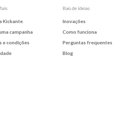
Mais
Baú de ideias
a Kickante
Inovações
 uma campanha
Como funciona
 e condições
Perguntas frequentes
idade
Blog