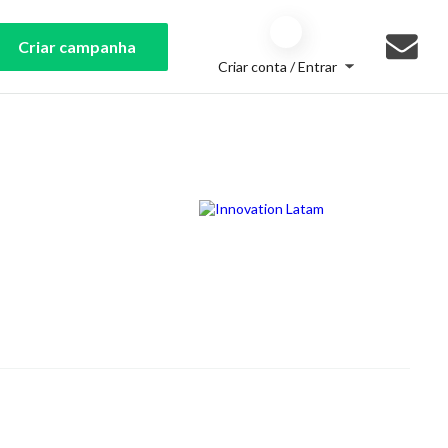
Criar campanha
Criar conta / Entrar