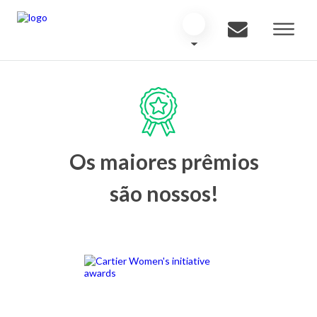
Os maiores prêmios
são nossos!