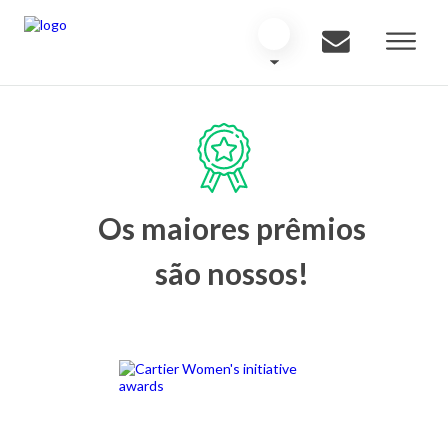
Os maiores prêmios
são nossos!