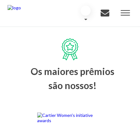
Os maiores prêmios
são nossos!