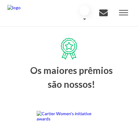
Os maiores prêmios
são nossos!