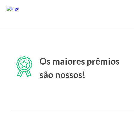
Os maiores prêmios
são nossos!