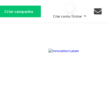
Criar campanha
Criar conta / Entrar