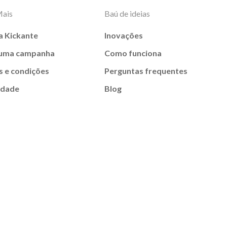
Mais
Baú de ideias
a Kickante
Inovações
 uma campanha
Como funciona
 e condições
Perguntas frequentes
idade
Blog