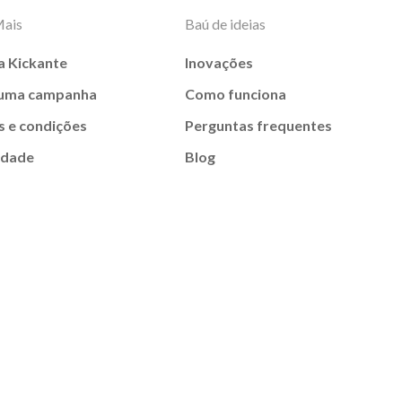
Mais
Baú de ideias
a Kickante
Inovações
 uma campanha
Como funciona
 e condições
Perguntas frequentes
idade
Blog