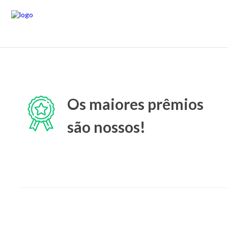
Os maiores prêmios
são nossos!