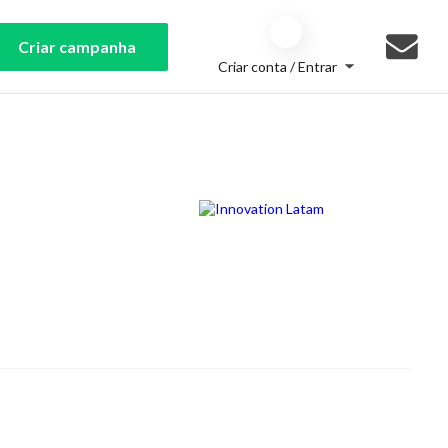
Criar campanha
Criar conta / Entrar