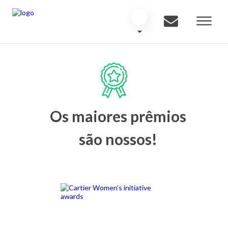
Os maiores prêmios
são nossos!