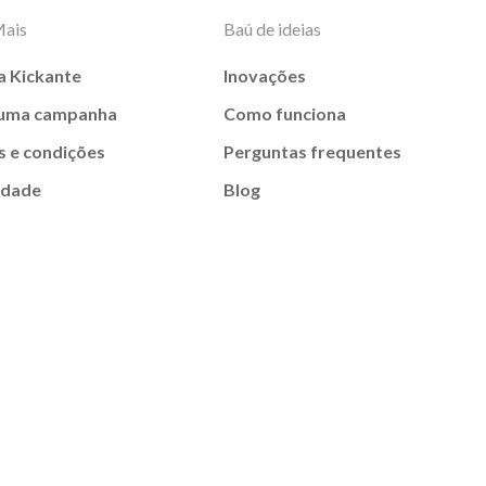
Mais
Baú de ideias
a Kickante
Inovações
 uma campanha
Como funciona
 e condições
Perguntas frequentes
idade
Blog