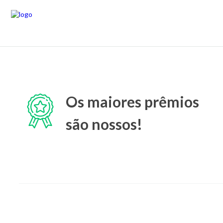
Os maiores prêmios
são nossos!