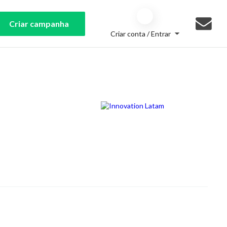
Criar campanha
Criar conta / Entrar