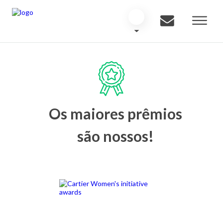
Os maiores prêmios
são nossos!