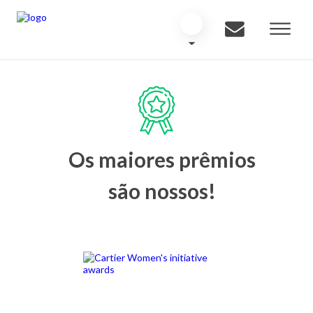
Os maiores prêmios
são nossos!