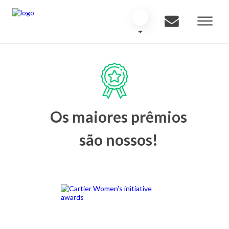
Os maiores prêmios
são nossos!