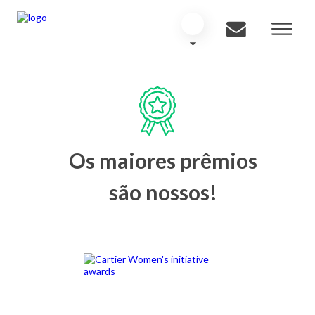
Os maiores prêmios
são nossos!