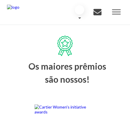
Os maiores prêmios
são nossos!