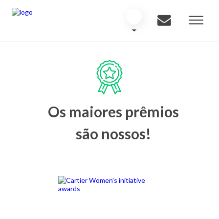
Os maiores prêmios
são nossos!