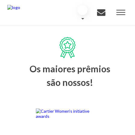
Os maiores prêmios
são nossos!