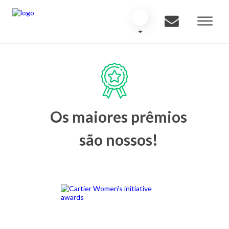
Os maiores prêmios
são nossos!