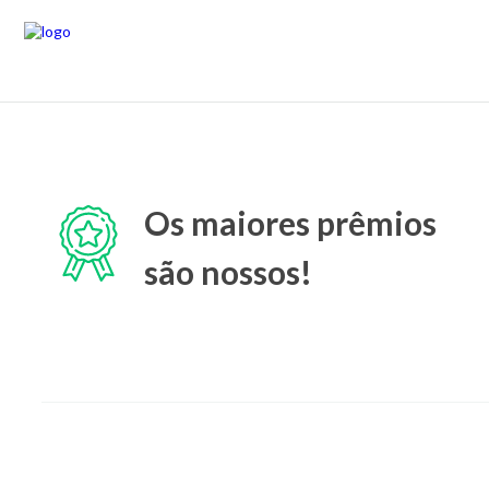
Os maiores prêmios
são nossos!