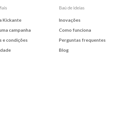
Mais
Baú de ideias
a Kickante
Inovações
 uma campanha
Como funciona
 e condições
Perguntas frequentes
idade
Blog