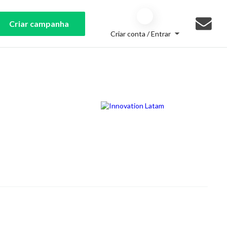
Criar campanha
Criar conta / Entrar