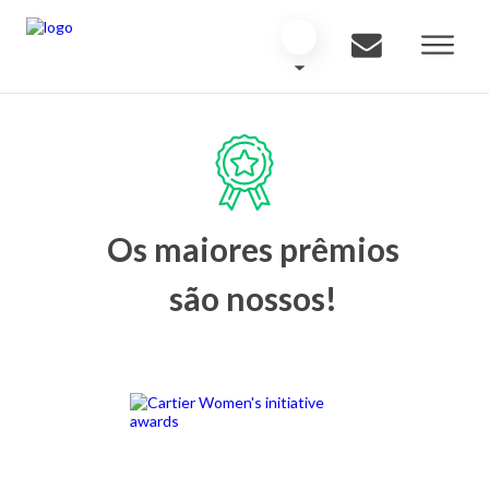
Os maiores prêmios
são nossos!