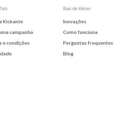
Mais
Baú de ideias
a Kickante
Inovações
 uma campanha
Como funciona
 e condições
Perguntas frequentes
idade
Blog