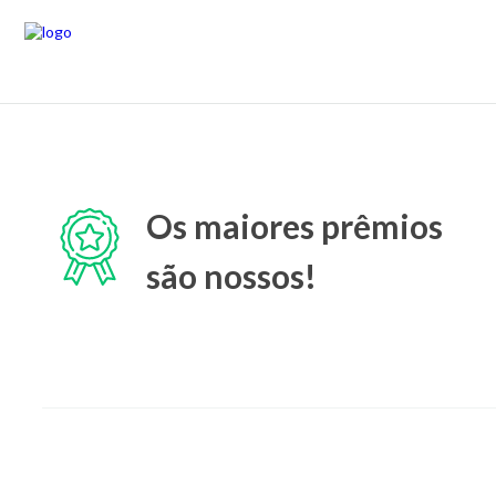
Os maiores prêmios
são nossos!