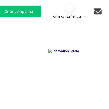
Criar campanha
Criar conta / Entrar