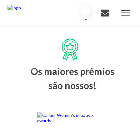
Os maiores prêmios
são nossos!