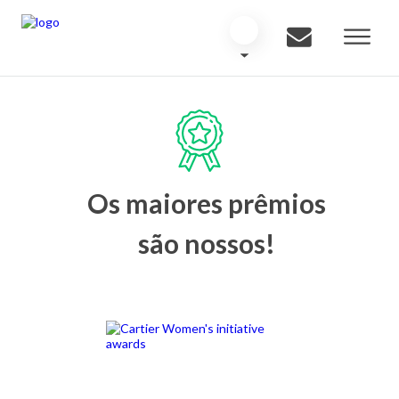
Os maiores prêmios
são nossos!