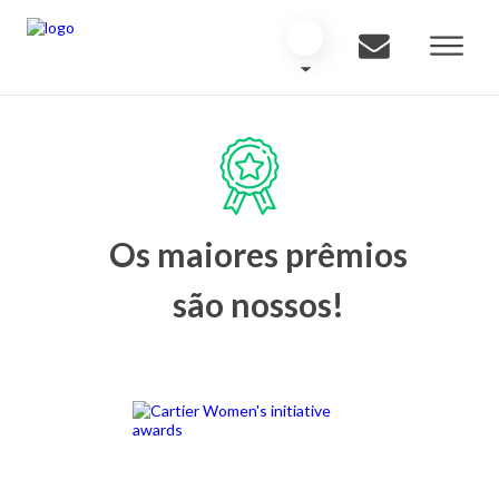
Os maiores prêmios
são nossos!