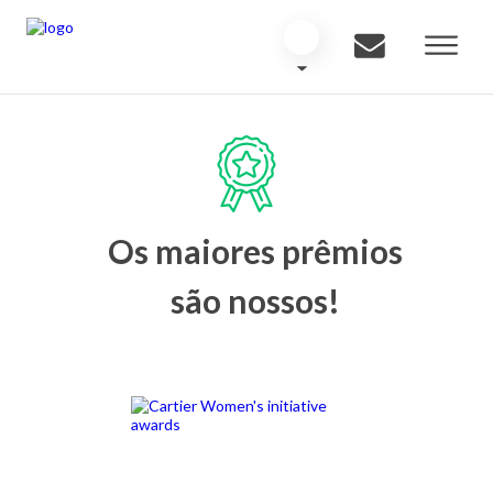
Os maiores prêmios
são nossos!