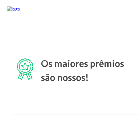
Os maiores prêmios
são nossos!