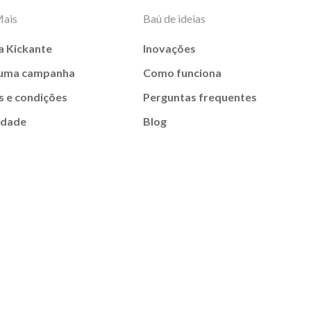
Mais
Baú de ideias
a Kickante
Inovações
 uma campanha
Como funciona
 e condições
Perguntas frequentes
idade
Blog