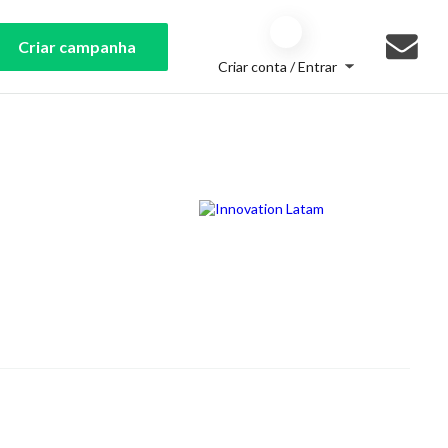
Criar campanha
Criar conta / Entrar