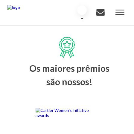
Os maiores prêmios
são nossos!