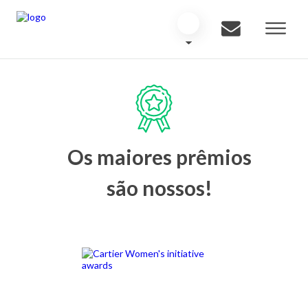
Os maiores prêmios
são nossos!