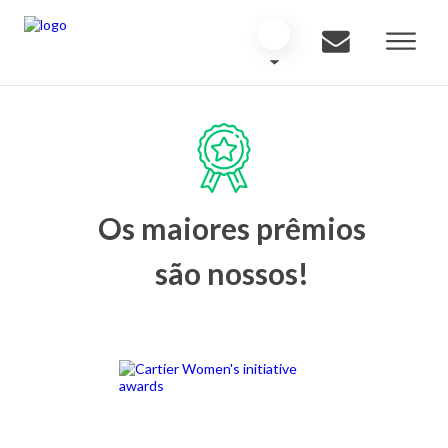
Os maiores prêmios
são nossos!