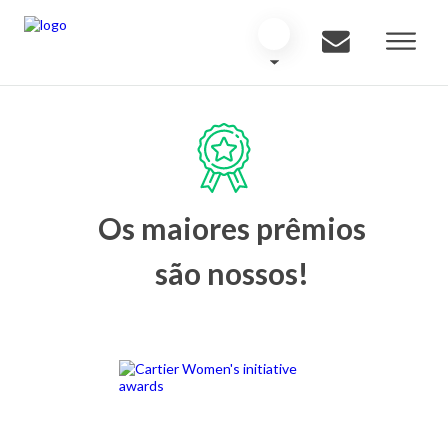
Os maiores prêmios
são nossos!