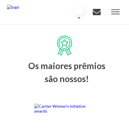
Os maiores prêmios
são nossos!