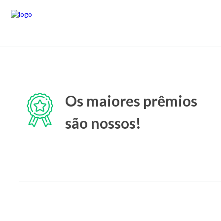
Os maiores prêmios
são nossos!