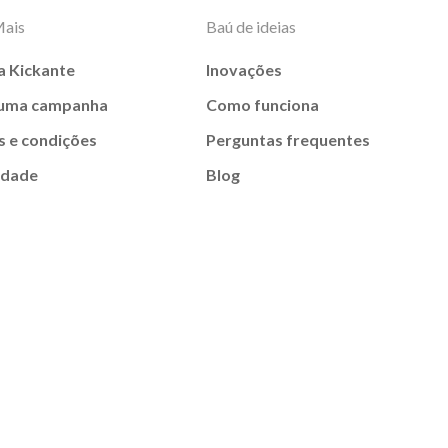
Mais
Baú de ideias
a Kickante
Inovações
 uma campanha
Como funciona
 e condições
Perguntas frequentes
idade
Blog