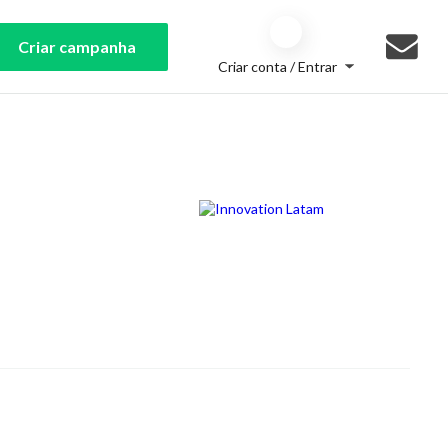
Criar campanha
Criar conta / Entrar