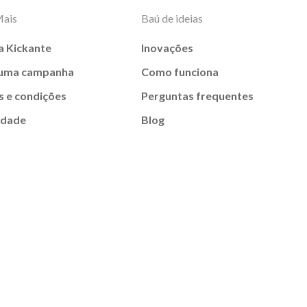
Mais
Baú de ideias
a Kickante
Inovações
 uma campanha
Como funciona
 e condições
Perguntas frequentes
idade
Blog