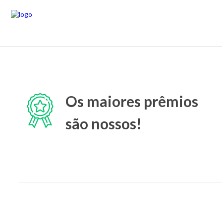
Os maiores prêmios
são nossos!