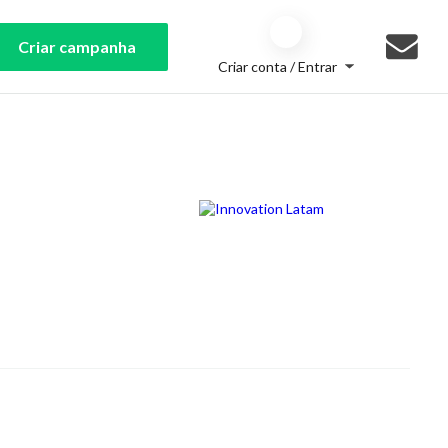
Criar campanha
Criar conta / Entrar