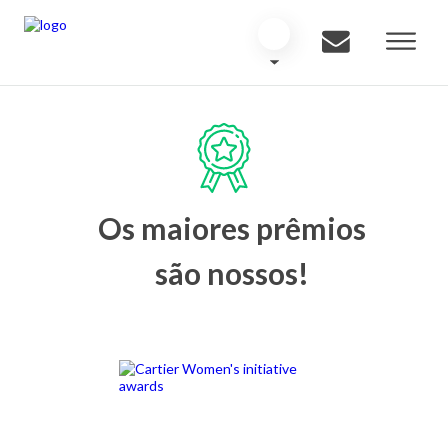
Os maiores prêmios
são nossos!