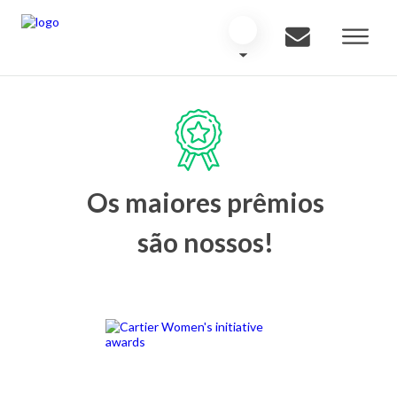
Os maiores prêmios
são nossos!