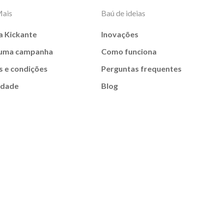
Mais
Baú de ideias
a Kickante
Inovações
 uma campanha
Como funciona
 e condições
Perguntas frequentes
idade
Blog