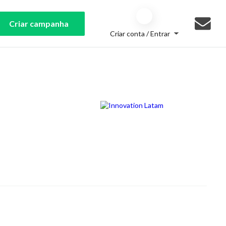
Criar campanha
Criar conta / Entrar