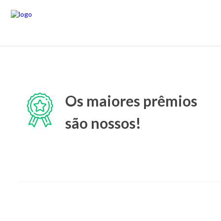
Os maiores prêmios
são nossos!