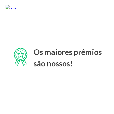
Os maiores prêmios
são nossos!