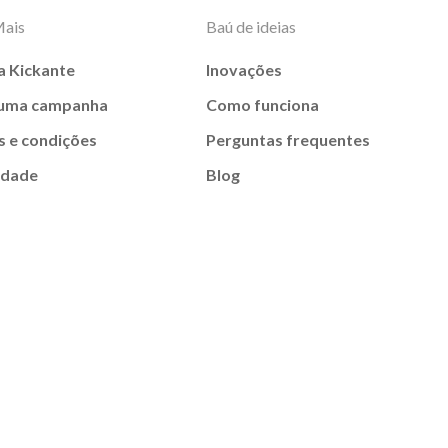
Mais
Baú de ideias
a Kickante
Inovações
 uma campanha
Como funciona
 e condições
Perguntas frequentes
idade
Blog