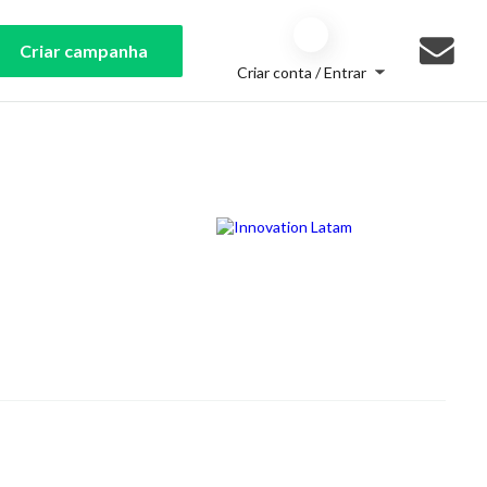
Criar campanha
Criar conta / Entrar