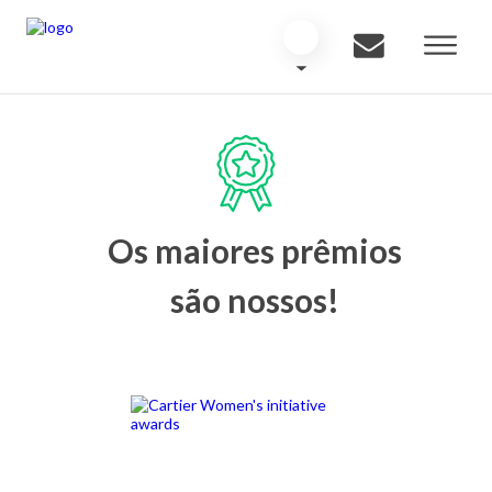
Os maiores prêmios
são nossos!