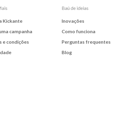
Mais
Baú de ideias
a Kickante
Inovações
 uma campanha
Como funciona
 e condições
Perguntas frequentes
idade
Blog