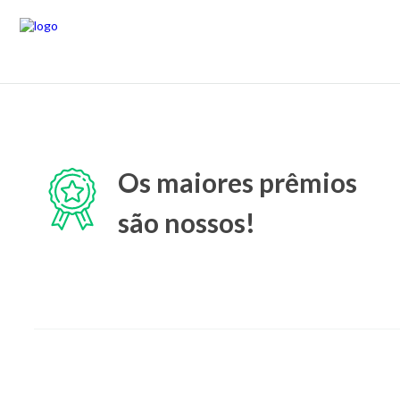
Os maiores prêmios
são nossos!