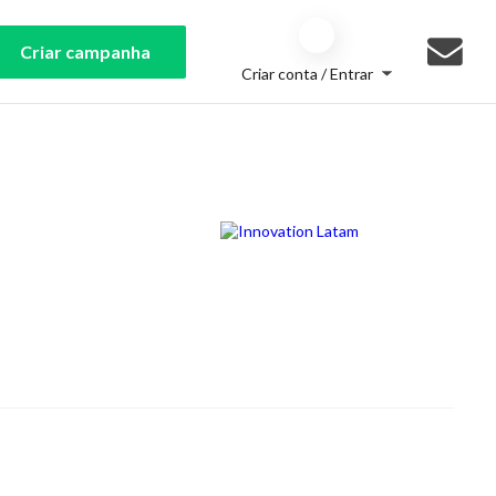
Criar campanha
Criar conta / Entrar