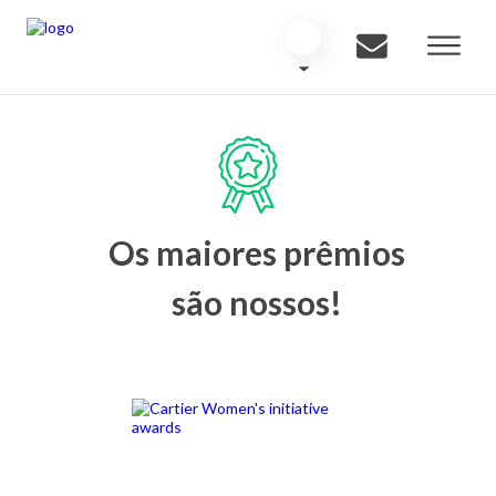
Os maiores prêmios
são nossos!