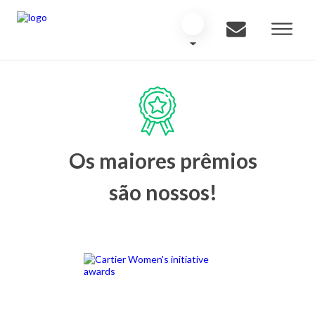
Os maiores prêmios
são nossos!