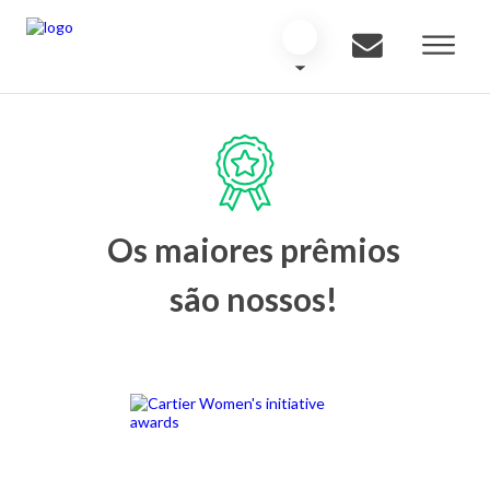
Os maiores prêmios
são nossos!