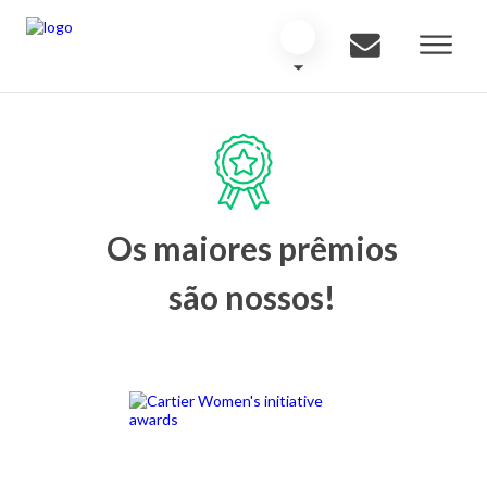
Os maiores prêmios
são nossos!