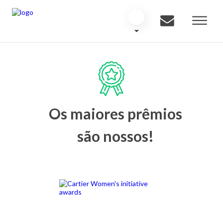
Os maiores prêmios
são nossos!