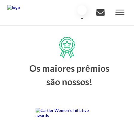
Os maiores prêmios
são nossos!