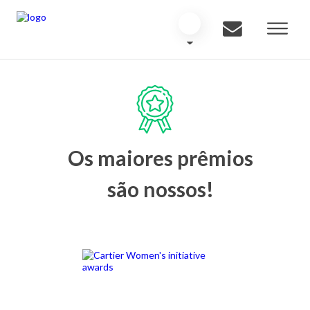
Os maiores prêmios
são nossos!