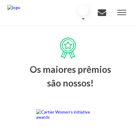
Os maiores prêmios
são nossos!